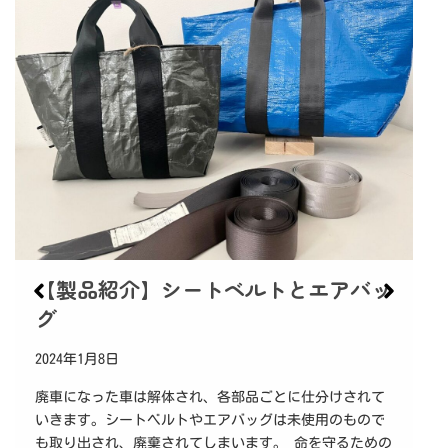
【製品紹介】シートベルトとエアバッ
【製
グ
202
2024年1月8日
〈L
ビー
廃車になった車は解体され、各部品ごとに仕分けされて
アオ
いきます。シートベルトやエアバッグは未使用のもので
掛け
も取り出され、廃棄されてしまいます。 命を守るための