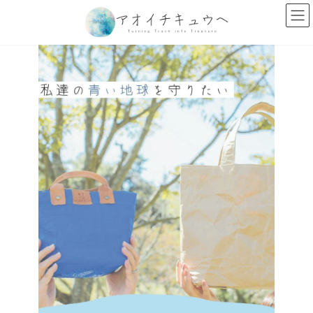
コ
ナ
ン
ビ
テ
ゲ
ン
ー
ツ
シ
へ
ョ
ス
ン
キ
に
ッ
移
プ
動