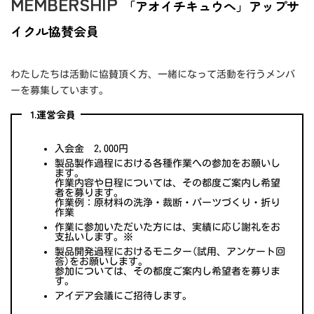
MEMBERSHIP
「アオイチキュウへ」アップサ
イクル協賛会員
わたしたちは活動に協賛頂く方、一緒になって活動を行うメンバ
ーを募集しています。
1.運営会員
入会金 2,000円
製品製作過程における各種作業への参加をお願いし
ます。
作業内容や日程については、その都度ご案内し希望
者を募ります。
作業例：原材料の洗浄・裁断・パーツづくり・折り
作業
作業に参加いただいた方には、実績に応じ謝礼をお
支払いします。※
製品開発過程におけるモニター(試用、アンケート回
答)をお願いします。
参加については、その都度ご案内し希望者を募りま
す。
アイデア会議にご招待します。