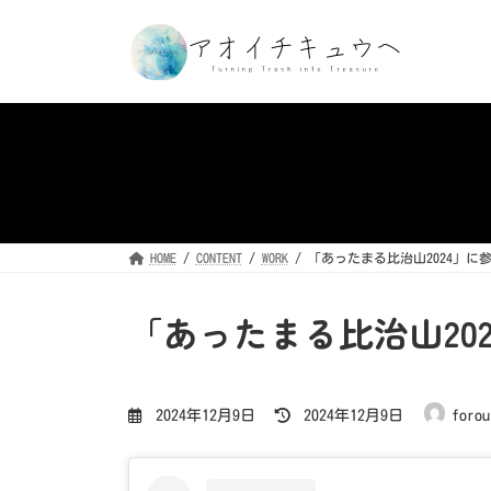
コ
ナ
ン
ビ
テ
ゲ
ン
ー
ツ
シ
へ
ョ
ス
ン
キ
に
ッ
移
プ
動
HOME
CONTENT
WORK
「あったまる比治山2024」に
「あったまる比治山20
最
2024年12月9日
2024年12月9日
forou
終
更
新
日
時