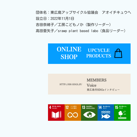
団体名：東広島アップサイクル協議会 アオイチキュウヘ
設立日：2022年11月1日
吉田奈緒子／工房こどもノか（製作リーダー）
高田亜矢子／srawp plant based labo（食品リーダー）