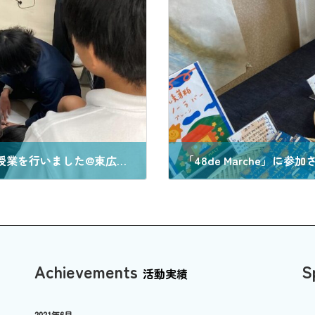
(第2回目)アップサイクル&コンポスト出前授業を行いました@東広島市立吉川小学校
「48de Marche」に
2024年12月10日
Achievements
S
活動実績
2021年6月