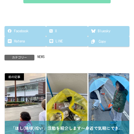
Facebook
X
Bluesky
Hatena
LINE
Copy
NEWS
カテゴリー
前の記事
「ほし(地球)拾い」活動を紹介します〜身近で気軽にできる社会貢献