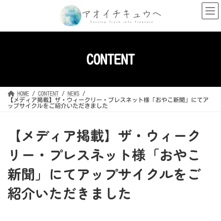
コ
ナ
ン
ビ
テ
ゲ
ン
ー
ツ
シ
へ
ョ
ス
ン
キ
に
CONTENT
ッ
移
プ
動
HOME
CONTENT
NEWS
【メディア掲載】ザ・ウィークリー・プレスネット様「おやこ新聞」にてア
ップサイクルをご紹介いただきました
【メディア掲載】ザ・ウィーク
リー・プレスネット様「おやこ
新聞」にてアップサイクルをご
紹介いただきました