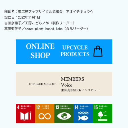
団体名：東広島アップサイクル協議会 アオイチキュウヘ
設立日：2022年11月1日
吉田奈緒子／工房こどもノか（製作リーダー）
高田亜矢子／srawp plant based labo（食品リーダー）