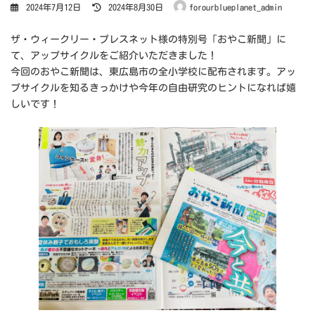
最
2024年7月12日
2024年8月30日
forourblueplanet_admin
終
更
新
日
ザ・ウィークリー・プレスネット様の特別号「おやこ新聞」に
時
:
て、アップサイクルをご紹介いただきました！
今回のおやこ新聞は、東広島市の全小学校に配布されます。アッ
プサイクルを知るきっかけや今年の自由研究のヒントになれば嬉
しいです！