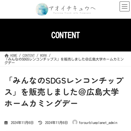
コ
ナ
ン
ビ
テ
ゲ
ン
ー
ツ
シ
へ
ョ
ス
ン
キ
に
CONTENT
ッ
移
プ
動
HOME
CONTENT
WORK
「みんなのSDGSレンコンチップス」を販売しました＠広島大学ホームカミン
グデー
「みんなのSDGSレンコンチップ
ス」を販売しました＠広島大学
ホームカミングデー
最
2024年11月6日
2024年11月6日
forourblueplanet_admin
終
更