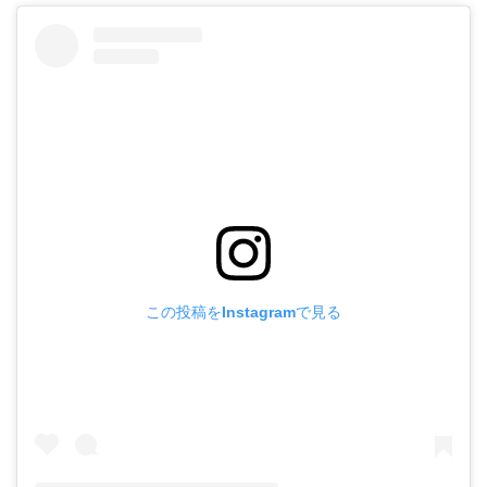
新
日
時
:
この投稿をInstagramで見る